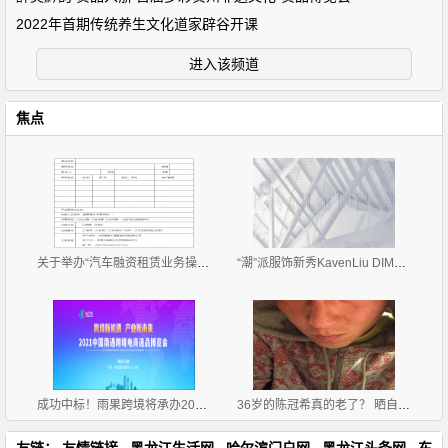
2022年首期传统养生文化道家辟谷开课
进入该频道
焦点
关于举办“汽车融资租赁业务操作流程、风险控制与 租
“潮”派服饰新秀KavenLiu DIMOR 2019招商正式拉开帷
成功中标！雨果跨境将承办2021中国南通跨境电商选品博
36岁的陈冠希真的老了？ 晒自拍被称满脸黑斑
友链：
友情链接
黑龙江生活网
哈尔滨门户网
黑龙江头条网
东