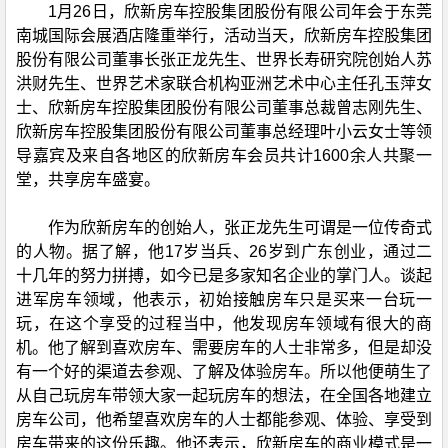
1月26日，欣新房车控股集团股份有限公司年会于东莞
南城国际会展酒店隆重举行，活动当天，欣新房车控股集团
股份有限公司董事长张正龙先生、世界长寿研究院创始人苏
洪财先生、世界艺术家联合机构亚洲艺术中心主任孔玉萍女
士、欣新房车控股集团股份有限公司董事总裁曾志刚先生、
欣新房车控股集团股份有限公司董事总经理叶小云女士等领
导嘉宾及来自各地区的欣新房车会员共计1600余人共聚一
堂，共享房车盛宴。
作为欣新房车的创始人，张正龙先生可谓是一位传奇式
的人物。据了解，他17岁当兵、26岁到广东创业，通过二
十几年的努力拼搏，如今已是多家知名企业的掌门人。谈起
进军房车领域，他表示，初始接触房车只是买来一台玩一
玩，在这个享受的过程当中，他发现房车领域有很大的商
机。他了解到喜欢房车、需要房车的人士非常多，但是却没
有一个好的渠道去参观、了解及体验房车。所以他便萌生了
从自己玩房车带领大家一起玩房车的想法，在全国各地建立
房车公司，他希望喜欢房车的人士都能参观、体验、享受到
房车带来的这份乐趣。他还表示，欣新房车的商业模式是一