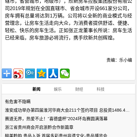
辖市，省会城市，地级市），欣新房车控股集团股份有限公
司2019年规划在全国直辖市、省会城市开设661家分公司，
房车拥有总量将达到1万辆。公司将以全新的商业模式与经
营理念，让房车生活走向大众，为消费者提供舒适、便捷、
轻松、快乐的房车生活。正如张正龙董事长所说：房车生活
已经来临，房车旅游必将流行，携手欣新共创辉煌。
责编：乐小编
新闻
娱乐
财经
科技
有危害不隐瞒
淮安成功举办第四届淮河华商大会211个签约项目 总投资1486.4亿元
赛道无界，热爱不止！“喜德盛杯”2024环岛赛圆满落幕
浙江省贵州商会开启浙黔合作新篇章
醉美黔韵 贵品入浙 首届多彩贵州非遗文化-贵品博览会